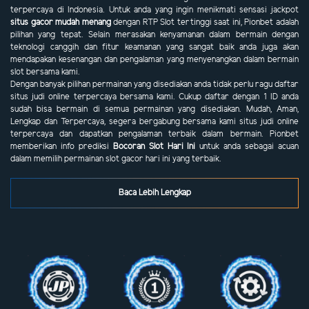
terpercaya di Indonesia. Untuk anda yang ingin menikmati sensasi jackpot
situs gacor mudah menang
dengan RTP Slot tertinggi saat ini, Pionbet adalah
pilihan yang tepat. Selain merasakan kenyamanan dalam bermain dengan
teknologi canggih dan fitur keamanan yang sangat baik anda juga akan
mendapakan kesenangan dan pengalaman yang menyenangkan dalam bermain
slot bersama kami.
Dengan banyak pilihan permainan yang disediakan anda tidak perlu ragu daftar
situs judi online terpercaya bersama kami. Cukup daftar dengan 1 ID anda
sudah bisa bermain di semua permainan yang disediakan. Mudah, Aman,
Lengkap dan Terpercaya, segera bergabung bersama kami situs judi online
terpercaya dan dapatkan pengalaman terbaik dalam bermain. Pionbet
memberikan info prediksi
Bocoran Slot Hari Ini
untuk anda sebagai acuan
dalam memilih permainan slot gacor hari ini yang terbaik.
Baca Lebih Lengkap