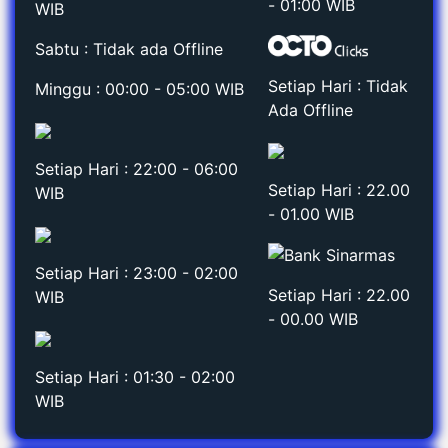
- 01:00 WIB
WIB
Sabtu : Tidak ada Offline
Setiap Hari : Tidak
Minggu : 00:00 - 05:00 WIB
Ada Offline
Setiap Hari : 22:00 - 06:00
Setiap Hari : 22.00
WIB
- 01.00 WIB
Setiap Hari : 23:00 - 02:00
Setiap Hari : 22.00
WIB
- 00.00 WIB
Setiap Hari : 01:30 - 02:00
WIB